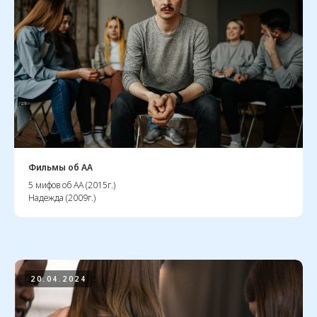
Публичная оферта
Телефон ЦБО
+ 7 985 448 29 80
10:00-18:00 мск
E-mail:
id@rsoaa.ru
Фильмы об АА
Служба переписки АА
России
5 мифов об АА (2015г.)
101000 Москва, а/я 710
Надежда (2009г.)
Фонд «Единство»
perepiska@rsoaa.ru
20.04.2024