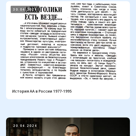
30.04.2024
Мы будем рады вам помочь
в выздоровлении от алкоголизма
Найти группу
Заказать литературу
Узнать больше про собрания
История АА в России 1977-1995
Фонд «Единство»
Группы АА на сегодня:
Зарегистрировано на июнь 2026 — 1291
Политика
20.04.2024
конфиденциальности
Реквизиты организации