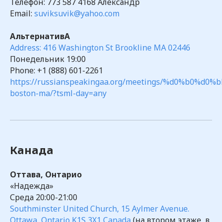
Телефон:
773 587 4168
Александр
Email:
suviksuvik@yahoo.com
АльтернативА
Посмотреть все
Address: 416 Washington St Brookline MA 02446
Понедельник 19:00
Phone: +1 (888) 601-2261
Последние новости
https://russianspeakingaa.org/meetings/%d0%b
boston-ma/?tsml-day=any
Канада
Оттава, Онтарио
«Надежда»
Среда 20:00-21:00
Southminster United Church, 15 Aylmer Avenue.
Ottawa, Ontario K1S 3X1 Canada
(на втором этаже, в