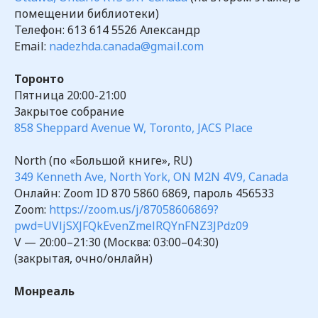
помещении библиотеки)
Телефон:
613 614 5526
Александр
Email:
nadezhda.canada@gmail.com
Торонто
Пятница 20:00-21:00
Закрытое собрание
858 Sheppard Avenue W, Toronto, JACS Place
North (по «Большой книге», RU)
349 Kenneth Ave, North York, ON M2N 4V9, Canada
Онлайн: Zoom ID 870 5860 6869, пароль 456533
Zoom:
https://zoom.us/j/87058606869?
pwd=UVljSXJFQkEvenZmelRQYnFNZ3JPdz09
V — 20:00–21:30 (Москва: 03:00–04:30)
(закрытая, очно/онлайн)
Монреаль