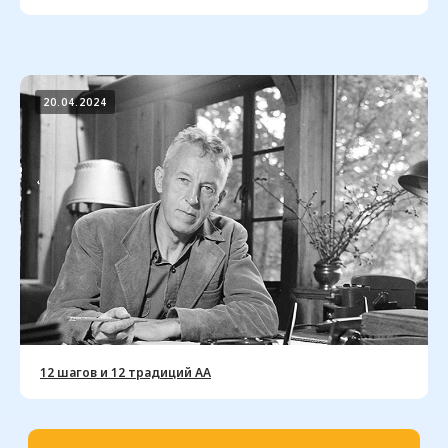
Служба переписки АА
России
101000 Москва, а/я 710
Фонд «Единство»
perepiska@rsoaa.ru
20.04.2024
12 шагов и 12 традиций АА