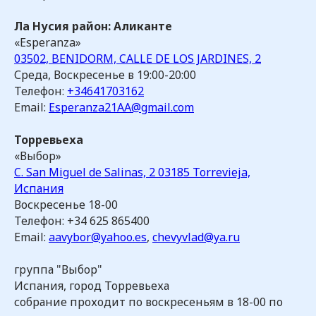
Ла Нусия район: Аликанте
«Esperanza»
03502, BENIDORM, CALLE DE LOS JARDINES, 2
Среда, Воскресенье в 19:00-20:00
Телефон:
+34641703162
Email:
Esperanza21AA@gmail.com
Торревьеха
«Выбор»
C. San Miguel de Salinas, 2 03185 Torrevieja,
Испания
Воскресенье 18-00
Телефон: +34 625 865400
Email:
aavybor@yahoo.es
,
chevyvlad@ya.ru
группа "Выбор"
Испания, город Торревьеха
собрание проходит по воскресеньям в 18-00 по