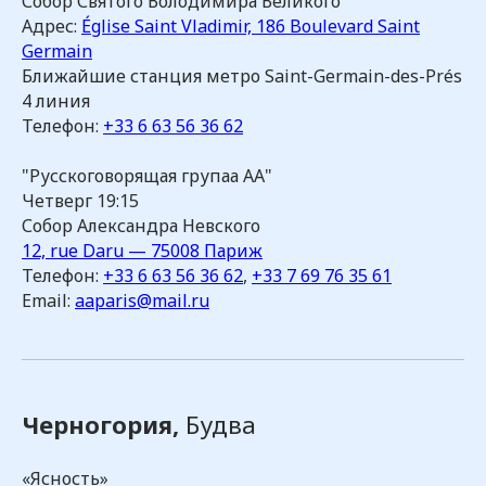
Собор Святого Володимира Великого
Адрес:
Église Saint Vladimir, 186 Boulevard Saint
Germain
Телефон ЦБО
Ближайшие станция метро Saint-Germain-des-Prés
+ 7 985 448 29 80
4 линия
10:00-18:00 мск
Телефон:
‭+33 6 63 56 36 62
E-mail:
id@rsoaa.ru
"Русскоговорящая групаа АА"
Четверг 19:15
Служба переписки АА
Собор Александра Невского
России
12, rue Daru — 75008 Париж
101000 Москва, а/я 710
Телефон:
+33 6 63 56 36 62
,
+33 7 69 76 35 61
Фонд «Единство»
Email:
aaparis@mail.ru
perepiska@rsoaa.ru
Черногория,
Будва
«Ясность»