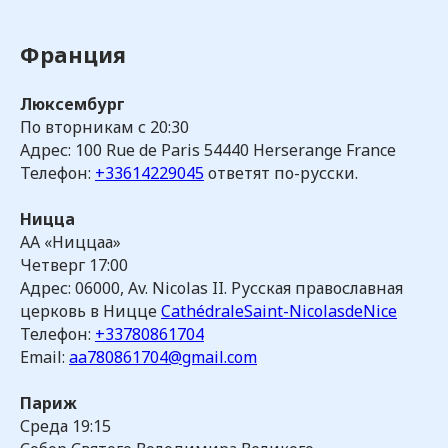
Мы будем рады вам помочь
Франция
в выздоровлении от алкоголизма
Люксембург
Найти группу
По вторникам с 20:30
Адрес: 100 Rue de Paris 54440 Herserange France
Телефон:
+33614229045
ответят по-русски.
Заказать литературу
Ницца
Узнать больше про собрания
АА «Ниццаа»
Четверг 17:00
Адрес: 06000, Av. Nicolas II. Русская православная
церковь в Ницце
CathédraleSaint-NicolasdeNice
Фонд «Единство»
Телефон:
+33780861704
Группы АА на сегодня:
Email:
aa780861704@gmail.com
Зарегистрировано на август 2026 — 1303
Политика
конфиденциальности
Париж
Реквизиты организации
Публичная оферта
Среда 19:15