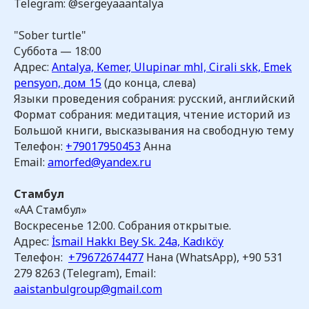
Telegram: @sergeyaaantalya
"Sober turtle"
Суббота — 18:00
Адрес:
Antalya, Kemer, Ulupinar mhl, Cirali skk, Emek
pensyon, дом 15
(до конца, слева)
Языки проведения собрания: русский, английский
Формат собрания: медитация, чтение историй из
Большой книги, высказывания на свободную тему
Телефон:
+79017950453
Анна
Email:
amorfed@yandex.ru
Стамбул
«АА Стамбул»
Воскресенье 12:00. Собрания открытые.
Адрес:
İsmail Hakkı Bey Sk. 24a, Kadıköy
Телефон:
+79672674477
Нана (WhatsApp), +90 531
279 8263 (Telegram), Email:
aaistanbulgroup@gmail.com