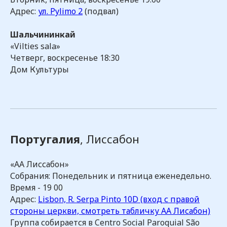
Адрес:
ул. Pylimo 2
(подвал)
Шальчининкай
«Vilties sala»
Четверг, воскресенье 18:30
Дом Культуры
Португалия
, Лиссабон
«АА Лиссабон»
Собрания: Понедельник и пятница еженедельно.
Время - 19 00
Адрес:
Lisbon, R. Serpa Pinto 10D (вход с правой
стороны церкви, смотреть табличку АА Лисабон)
Группа собирается в Centro Social Paroquial São