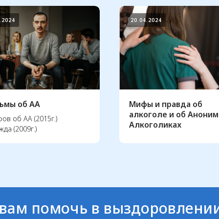
.2024
20.04.2024
ьмы об АА
Мифы и правда об
алкоголе и об Анони
ов об АА (2015г.)
Алкоголиках
да (2009г.)
вам помочь в выздоровлении