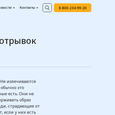
овости
Контакты
8-800-234-99-20
и
 отрывок
. Не излечиваются
 обычно это
ые есть. Они не
ерживать образ
юди, страдающие от
, если у них есть