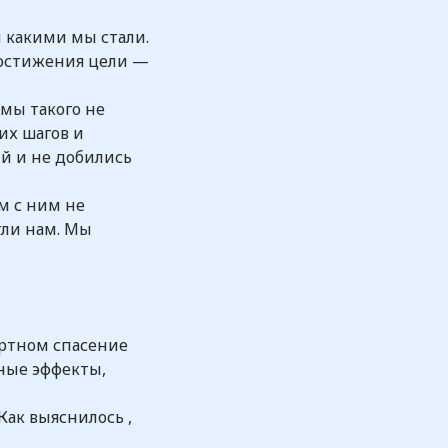
 какими мы стали.
 достижения цели —
мы такого не
их шагов и
й и не добились
м с ним не
гли нам. Мы
иртном спасение
ные эффекты,
ак выяснилось ,