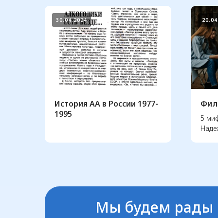
30.04.2024
20.04
История АА в России 1977-
Фил
1995
5 миф
Надеж
Мы будем рады 