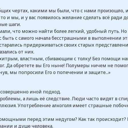
щих чертах, какими мы были, что с нами произошло, и
что и мы, и у вас появилось желание сделать всё ради
ые шаги.
ли, что можно найти более легкий, удобный путь. Но 
с быть с самого начала бесстрашными в выполнении эт
 старались придерживаться своих старых представлени
азались от них.
 хитрым, властным, сбивающим с толку! Без помощи на
 Бог. Да обретете вы Его ныне! Полумеры ничем не помо
ув, мы попросили Его о попечении и защите...»
 совершенно иной подход.
проблемы, а лишь её следствие. Люди часто видят в сп
иллюзия. Употребление алкоголя имеет страшные побоч
помощными перед этим недугом? Как так происходит? К
нании и душе человека.