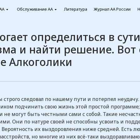
АА
Обслуживание АА
Литература
Журнал АА России
Н
гает определиться в сут
ма и найти решение. Вот
е Алкоголики
бы строго следовал по нашему пути и потерпел неудачу
еликом подчинить свою жизнь этой простой программе;
не могут быть честными сами с собой. Такие несчастн
ими. Они по натуре своей не способны усвоить и подд
Вероятность их выздоровления ниже средней. Есть л
сстройств, но многие из них всё-таки выздоравливают