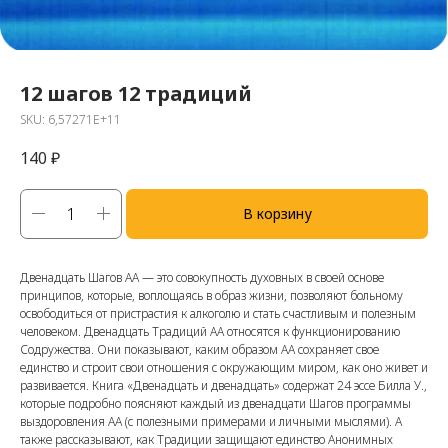
12 шагов 12 традиций
SKU:
6,57271E+11
140
₽
В корзину
Двенадцать Шагов АА — это совокупность духовных в своей основе
принципов, которые, воплощаясь в образ жизни, позволяют больному
освободиться от пристрастия к алкоголю и стать счастливым и полезным
человеком. Двенадцать Традиций АА относятся к функционированию
Содружества. Они показывают, каким образом АА сохраняет свое
единство и строит свои отношения с окружающим миром, как оно живет и
развивается. Книга «Двенадцать и двенадцать» содержат 24 эссе Билла У.,
которые подробно поясняют каждый из двенадцати Шагов программы
выздоровления АА (с полезными примерами и личными мыслями). А
также рассказывают, как Традиции защищают единство Анонимных